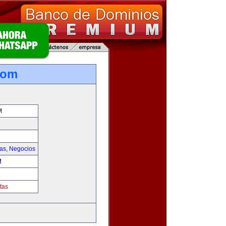
com
M
ias
,
Negocios
!
tas