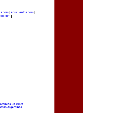
as.com
|
educuentos.com
|
pio.com
|
ominios En Venta
strias Argentinas