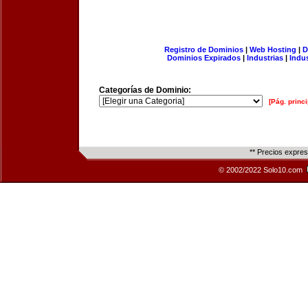
Registro de Dominios
|
Web Hosting
|
D
Dominios Expirados
|
Industrias
|
Indu
Categorías de Dominio:
[Pág. princi
** Precios expre
© 2002/2022 Solo10.com