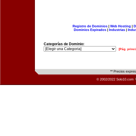
Registro de Dominios
|
Web Hosting
|
D
Dominios Expirados
|
Industrias
|
Indu
Categorías de Dominio:
[Pág. princi
** Precios expre
© 2002/2022 Solo10.com