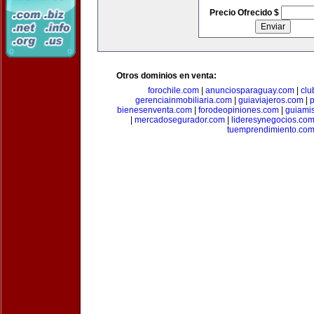
Precio Ofrecido $
Otros dominios en venta:
forochile.com
|
anunciosparaguay.com
|
clu
gerenciainmobiliaria.com
|
guiaviajeros.com
|
p
bienesenventa.com
|
forodeopiniones.com
|
guiami
|
mercadosegurador.com
|
lideresynegocios.co
tuemprendimiento.co