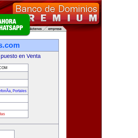
s.com
 puesto en Venta
.COM
fonÃ­a
,
Portales
tas