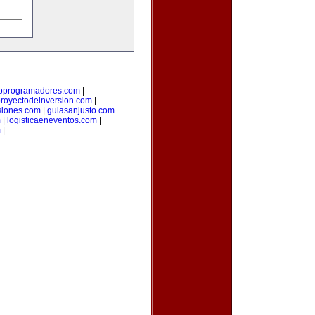
bprogramadores.com
|
royectodeinversion.com
|
siones.com
|
guiasanjusto.com
m
|
logisticaeneventos.com
|
m
|