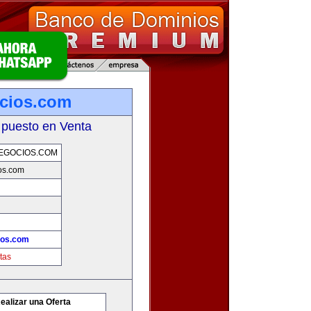
cios.com
 puesto en Venta
EGOCIOS.COM
os.com
ios.com
tas
ealizar una Oferta