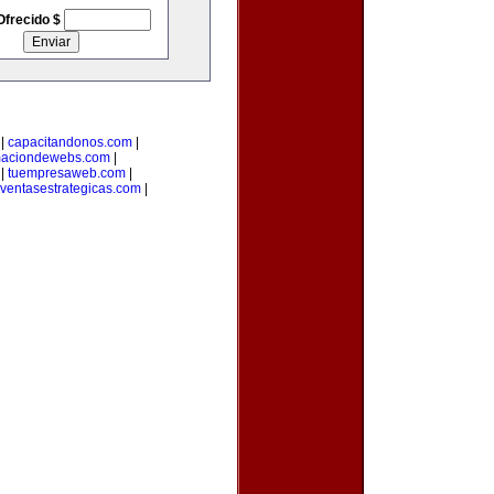
Ofrecido $
|
capacitandonos.com
|
maciondewebs.com
|
|
tuempresaweb.com
|
ventasestrategicas.com
|