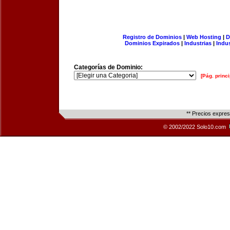
Registro de Dominios
|
Web Hosting
|
D
Dominios Expirados
|
Industrias
|
Indu
Categorías de Dominio:
[Pág. princi
** Precios expre
© 2002/2022 Solo10.com