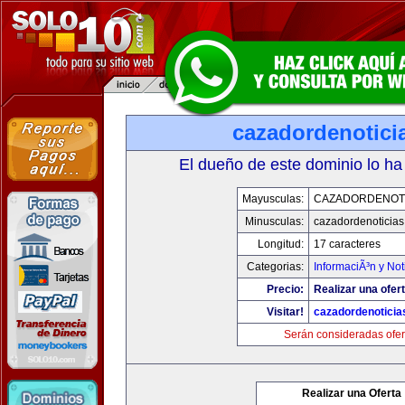
cazadordenotici
El dueño de este dominio lo ha
Mayusculas:
CAZADORDENOTI
Minusculas:
cazadordenoticia
Longitud:
17 caracteres
Categorias:
InformaciÃ³n y Not
Precio:
Realizar una ofert
Visitar!
cazadordenotici
Serán consideradas ofer
Realizar una Oferta