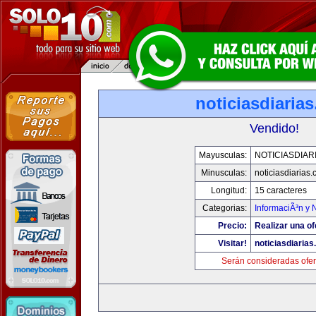
noticiasdiaria
Vendido!
Mayusculas:
NOTICIASDIAR
Minusculas:
noticiasdiarias
Longitud:
15 caracteres
Categorias:
InformaciÃ³n y N
Precio:
Realizar una of
Visitar!
noticiasdiaria
Serán consideradas ofer