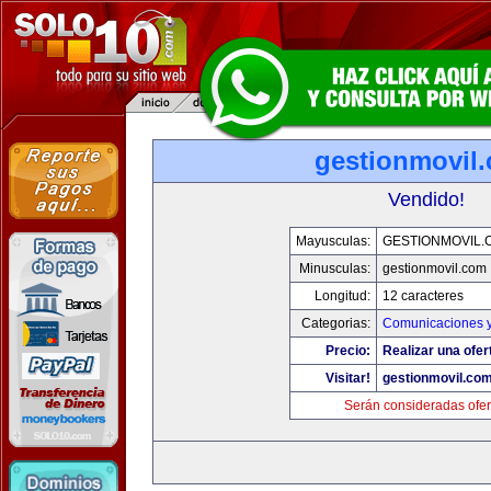
gestionmovil
Vendido!
Mayusculas:
GESTIONMOVIL.
Minusculas:
gestionmovil.com
Longitud:
12 caracteres
Categorias:
Comunicaciones y
Precio:
Realizar una ofer
Visitar!
gestionmovil.co
Serán consideradas ofer