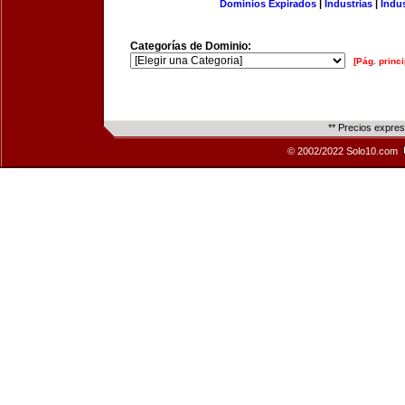
Dominios Expirados
|
Industrias
|
Indu
Categorías de Dominio:
[Pág. princi
** Precios expre
© 2002/2022 Solo10.com