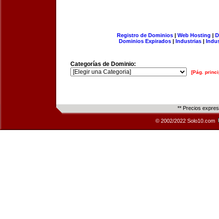
Registro de Dominios
|
Web Hosting
|
D
Dominios Expirados
|
Industrias
|
Indu
Categorías de Dominio:
[Pág. princi
** Precios expre
© 2002/2022 Solo10.com