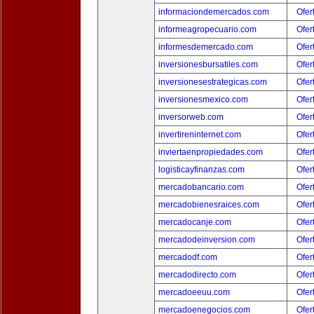
informaciondemercados.com
Ofer
informeagropecuario.com
Ofer
informesdemercado.com
Ofer
inversionesbursatiles.com
Ofer
inversionesestrategicas.com
Ofer
inversionesmexico.com
Ofer
inversorweb.com
Ofer
invertireninternet.com
Ofer
inviertaenpropiedades.com
Ofer
logisticayfinanzas.com
Ofer
mercadobancario.com
Ofer
mercadobienesraices.com
Ofer
mercadocanje.com
Ofer
mercadodeinversion.com
Ofer
mercadodf.com
Ofer
mercadodirecto.com
Ofer
mercadoeeuu.com
Ofer
mercadoenegocios.com
Ofer