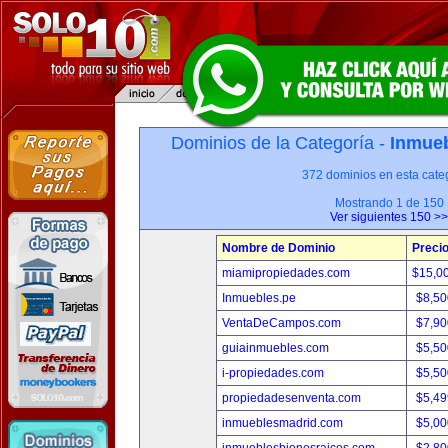
Dominios de la Categoría -
Inmueb
372 dominios en esta categ
Mostrando 1 de 150
Ver siguientes 150 >>
Nombre de Dominio
Preci
miamipropiedades.com
$15,0
Inmuebles.pe
$8,50
VentaDeCampos.com
$7,90
guiainmuebles.com
$5,50
i-propiedades.com
$5,50
propiedadesenventa.com
$5,49
inmueblesmadrid.com
$5,00