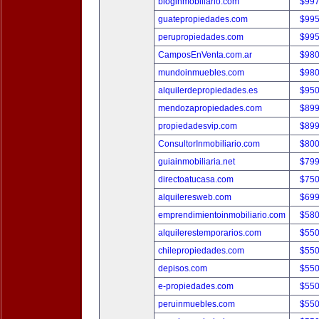
bloginmobiliario.com
$997
guatepropiedades.com
$995
perupropiedades.com
$995
CamposEnVenta.com.ar
$980
mundoinmuebles.com
$980
alquilerdepropiedades.es
$950
mendozapropiedades.com
$899
propiedadesvip.com
$899
ConsultorInmobiliario.com
$800
guiainmobiliaria.net
$799
directoatucasa.com
$750
alquileresweb.com
$699
emprendimientoinmobiliario.com
$580
alquilerestemporarios.com
$550
chilepropiedades.com
$550
depisos.com
$550
e-propiedades.com
$550
peruinmuebles.com
$550