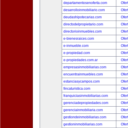
departamentosenoferta.com
Ofer
desarrolloinmobiliario.com
Ofer
deudashipotecarias.com
Ofer
directodelpropietario.com
Ofer
directorioinmuebles.com
Ofer
e-bienesraices.com
Ofer
e-inmueble.com
Ofer
e-propiedad.com
Ofer
e-propiedades.com.ar
Ofer
empresasinmobiliarias.com
Ofer
encuentrainmuebles.com
Ofer
estanciasycampos.com
Ofer
fincaturistica.com
Ofer
franquiciasinmobiliarias.com
Ofer
gerenciadepropiedades.com
Ofer
gerenciainmobiliaria.com
Ofer
gestiondeinmobiliarias.com
Ofer
gestioninmobiliarias.com
Ofer