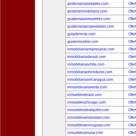
gestionpropiedades.com
Ofer
gestorainmobiliaria.com
Ofer
guatemalainmuebles.com
Ofer
guatemalapropiedades.com
Ofer
guiaderenta.com
Ofer
guiainmueble.com
Ofer
inmobiliariaempresarial.com
Ofer
inmobiliariasbrasil.com
Ofer
inmobiliariaschile.com
Ofer
inmobiliariashonduras.com
Ofer
inmobiliariasnicaragua.com
Ofer
inmueblesalaventa.com
Ofer
inmueblesbrasil.com
Ofer
inmuebleschicago.com
Ofer
inmueblesdealquiler.com
Ofer
inmuebleselsalvador.com
Ofer
inmueblesenuruguay.com
Ofer
inmueblesenusa.com
Ofer