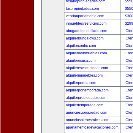
rosariopropiedades.com
$550
tuspropiedades.com
$550
vendoapartamento.com
$300
inmueblesyservicios.com
$299
abogadoinmobiliario.com
Ofer
alquilerbungalows.com
Ofer
alquilercentro.com
Ofer
alquilerdeinmuebles.com
Ofer
alquileresusa.com
Ofer
alquileresvacaciones.com
Ofer
alquilerinmuebles.com
Ofer
alquilerpordia.com
Ofer
alquilerportemporada.com
Ofer
alquilerpropiedades.com
Ofer
alquilertemporada.com
Ofer
anunciesupropiedad.com
Ofer
anunciosbienesraices.com
Ofer
apartamentosdevacaciones.com
Ofer