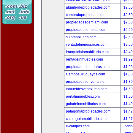
inmueblesbienesraices.com
$2,80
alquilerdepropiedades.com
$2,50
compratupropiedad.com
$2,50
propiedadesdemiami.com
$2,50
propiedadesenlinea.com
$2,50
suinmobiliaria.com
$2,50
ventadebienesraices.com
$2,50
franquiciainmobiliaria.com
$2,49
rentadeinmuebles.com
$1,99
propiedadeshonduras.com
$1,90
CamposUruguayos.com
$1,80
propiedadesenventa.net
$1,80
inmueblesvenezuela.com
$1,50
portalinmuebles.com
$1,50
guiadeinmobiliarias.com
$1,49
patagoniapropiedades.com
$1,42
catalogoinmobiliario.com
$1,27
e-campos.com
$999