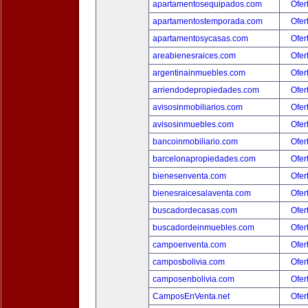
apartamentosequipados.com
Ofer
apartamentostemporada.com
Ofer
apartamentosycasas.com
Ofer
areabienesraices.com
Ofer
argentinainmuebles.com
Ofer
arriendodepropiedades.com
Ofer
avisosinmobiliarios.com
Ofer
avisosinmuebles.com
Ofer
bancoinmobiliario.com
Ofer
barcelonapropiedades.com
Ofer
bienesenventa.com
Ofer
bienesraicesalaventa.com
Ofer
buscadordecasas.com
Ofer
buscadordeinmuebles.com
Ofer
campoenventa.com
Ofer
camposbolivia.com
Ofer
camposenbolivia.com
Ofer
CamposEnVenta.net
Ofer