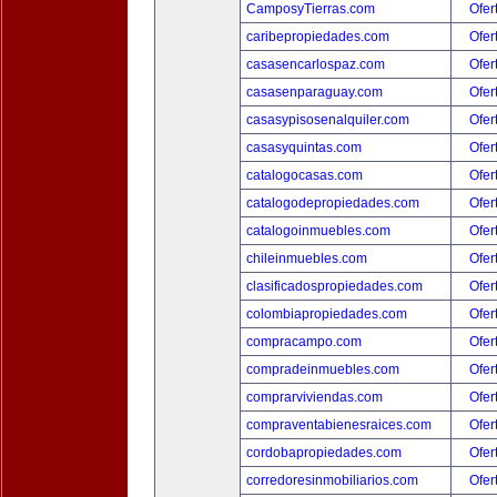
CamposyTierras.com
Ofer
caribepropiedades.com
Ofer
casasencarlospaz.com
Ofer
casasenparaguay.com
Ofer
casasypisosenalquiler.com
Ofer
casasyquintas.com
Ofer
catalogocasas.com
Ofer
catalogodepropiedades.com
Ofer
catalogoinmuebles.com
Ofer
chileinmuebles.com
Ofer
clasificadospropiedades.com
Ofer
colombiapropiedades.com
Ofer
compracampo.com
Ofer
compradeinmuebles.com
Ofer
comprarviviendas.com
Ofer
compraventabienesraices.com
Ofer
cordobapropiedades.com
Ofer
corredoresinmobiliarios.com
Ofer